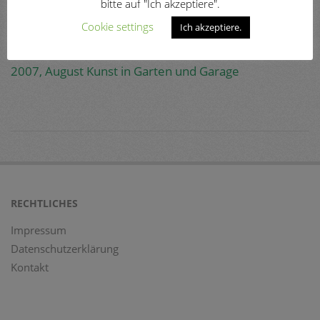
bitte auf "Ich akzeptiere".
Cookie settings
Ich akzeptiere.
2007, Dezember Brustkrebskongreß Olpe
2007, November Kompetenz gegen Brustkrebs
2007, August Kunst in Garten und Garage
2018-
08-
06
RECHTLICHES
Impressum
Datenschutzerklärung
Kontakt