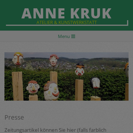
Skip
ANNE KRUK
to
content
ATELIER & KUNSTWERKSTATT
Primary
Menu
Navigation
Menu
Presse
Zeitungsartikel können Sie hier (falls farblich