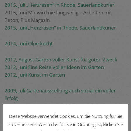
2015, Juli „Herzrasen“ in Rhode, Sauerlandkurier
2015, Juni Mir wird nie langweilig – Arbeiten mit
Beton, Plus Magazin
2015, Juni „Herzrasen“ in Rhode, Sauerlandkurier
2014, Juni Olpe kocht
2012, August Garten voller Kunst für guten Zweck
2012, Juni Eine Reise voller Ideen im Garten
2012, Juni Kunst im Garten
2009, Juli Gartenausstellung auch sozial ein voller
Erfolg
2009, Juni Anne Kruks Wohlfühloase wird zum
Künstlerparadies
Diese Website verwendet Cookies, um die Nutzung für Sie
zu verbessern. Wenn das für Sie in Ordnung ist, klicken Sie
2008, Oktober Künstlerin gießt Gefühle in Skulpturen