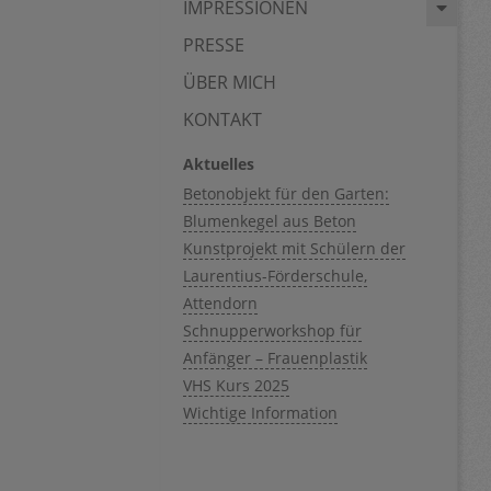
IMPRESSIONEN
PRESSE
ÜBER MICH
KONTAKT
Aktuelles
Betonobjekt für den Garten:
Blumenkegel aus Beton
Kunstprojekt mit Schülern der
Laurentius-Förderschule,
Attendorn
Schnupperworkshop für
Anfänger – Frauenplastik
VHS Kurs 2025
Wichtige Information