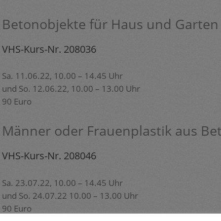
Betonobjekte für Haus und Garten
VHS-Kurs-Nr. 208036
Sa. 11.06.22, 10.00 – 14.45 Uhr
und So. 12.06.22, 10.00 – 13.00 Uhr
90 Euro
Männer oder Frauenplastik aus Be
VHS-Kurs-Nr. 208046
Sa. 23.07.22, 10.00 – 14.45 Uhr
und So. 24.07.22 10.00 – 13.00 Uhr
90 Euro