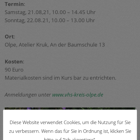
Termin
:
Samstag, 21.08,21, 10.00 – 14.45 Uhr
Sonntag, 22.08.21, 10.00 – 13.00 Uhr
Ort
:
Olpe, Atelier Kruk, An der Baumschule 13
Kosten
:
90 Euro
Materialkosten sind im Kurs bar zu entrichten.
Anmeldungen unter
www.vhs-kreis-olpe.de
Diese Website verwendet Cookies, um die Nutzung für Sie
zu verbessern. Wenn das für Sie in Ordnung ist, klicken Sie
bitte auf "Ich akzeptiere".