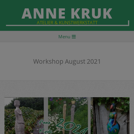
Skip
ANNE KRUK
to
content
ATELIER & KUNSTWERKSTATT
Primary
Menu
Navigation
Menu
Workshop August 2021